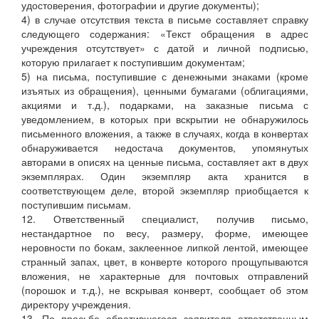
удостоверения, фотографии и другие документы);
4) в случае отсутствия текста в письме составляет справку
следующего содержания: «Текст обращения в адрес
учреждения отсутствует» с датой и личной подписью,
которую прилагает к поступившим документам;
5) на письма, поступившие с денежными знаками (кроме
изъятых из обращения), ценными бумагами (облигациями,
акциями и т.д.), подарками, на заказные письма с
уведомлением, в которых при вскрытии не обнаружилось
письменного вложения, а также в случаях, когда в конвертах
обнаруживается недостача документов, упомянутых
авторами в описях на ценные письма, составляет акт в двух
экземплярах. Один экземпляр акта хранится в
соответствующем деле, второй экземпляр приобщается к
поступившим письмам.
12. Ответственный специалист, получив письмо,
нестандартное по весу, размеру, форме, имеющее
неровности по бокам, заклеенное липкой лентой, имеющее
странный запах, цвет, в конверте которого прощупываются
вложения, не характерные для почтовых отправлений
(порошок и т.д.), не вскрывая конверт, сообщает об этом
директору учреждения.
13. По просьбе обратившегося заявителя ответственным