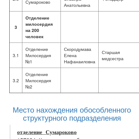
Сумароково
Анатольевна
Отделение
милосердия
3
на 200
человек
Отделение
Скородумава
Старшая
3.1
Милосердия
Елена
медсестра
№1
Нафанаиловна
Отделение
3.2
Милосердия
№2
Место нахождения обособленного
структурного подразделения
отделение Сумароково