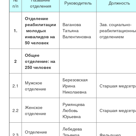
Руководитель
Должность
п/п
отделения
Отделение
реабилитации
Ваганова
Зав. социально-
1.
молодых
Татьяна
реабилитационн
инвалидов на
Валентиновна
отделением
50 человек
Общее
2
отделение: на
250 человек
Березовская
Мужское
2.1
Ирина
Старшая медсетр
отделение
Николаевна
Румянцева
Женское
2.2
Любовь
Старшая медсетр
отделение
Юрьевна
Лебедева
Отделение
2.3
Эльвира
Фельдщер