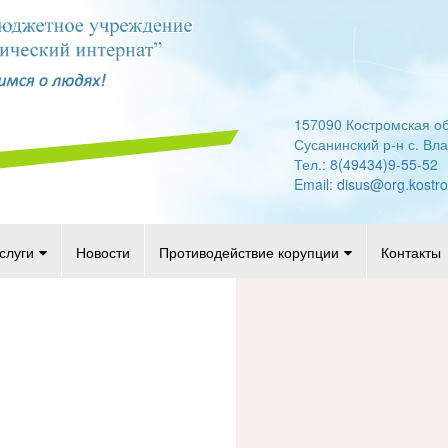
157090 Костромская об
Сусанинский р-н с. Вл
Тел.:
8(49434)9-55-52
Email:
disus@org.kostr
слуги
Новости
Противодействие корупции
Контакты