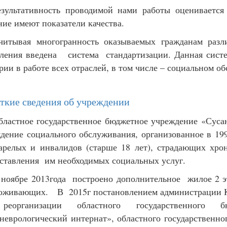
езультативность проводимой нами работы оценивается
ние имеют показатели качества.
читывая многогранность оказываемых гражданам раз
ления введена система стандартизации. Данная систе
рии в работе всех отраслей, в том числе – социальном о
аткие сведения об учреждении
бластное государственное бюджетное учреждение «Суса
дение социального обслуживания, организованное в 1
арелых и инвалидов (старше 18 лет), страдающих хро
ставления им необходимых социальных услуг.
 ноябре 2013года построено дополнительное жилое 2 
оживающих. В 2015г постановлением администрации Ко
еорганизации областного государственного б
неврологический интернат», областного государственн