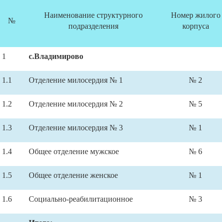
Наименование структурного
Номер жилого
№
подразделения
корпуса
1
с.Владимирово
1.1
Отделение милосердия № 1
№ 2
1.2
Отделение милосердия № 2
№ 5
1.3
Отделение милосердия № 3
№ 1
1.4
Общее отделение мужское
№ 6
1.5
Общее отделение женское
№ 1
1.6
Социально-реабилитационное
№ 3