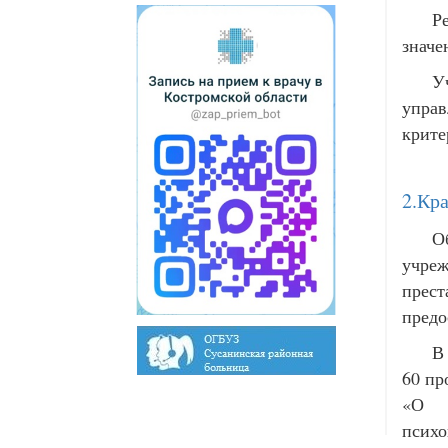
Р
значе
У
управ
крите
2.Кр
О
учреж
прест
предо
В
60 пр
«О р
психо