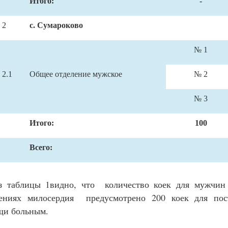
Итого:
-
2
с. Сумароково
№ 1
2.1
Общее отделение мужское
№ 2
№ 3
Итого:
100
Всего:
з таблицы 1видно, что количество коек для мужчин 
лениях милосердия предусмотрено 200 коек для пос
щи больным.