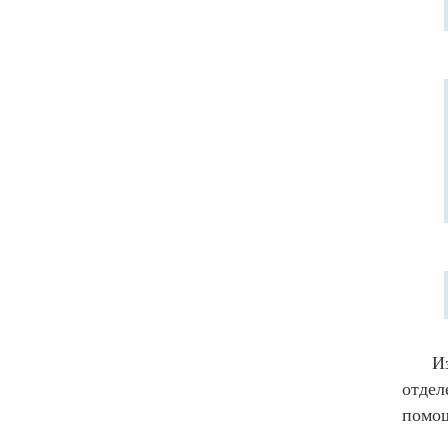
И
отде
помо