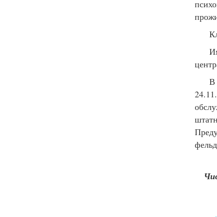
псих
прожи
К
И
центр
В
24.1
обсл
штат
Преду
фельд
Чи