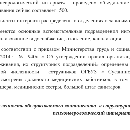
оневрологический интернат» проведено объединение
вания сейчас составляет 500.
лиенты интерната распределены в отделениях в зависимо
меются основные вспомогательные подразделения инт
ализованное водоснабжение, отопление, канализация.
 соответствии с приказом Министерства труда и соц
1.2014г № 940н « Об утверждении правил организаци
уживания, их структурных подразделений» определе
ной численности сотрудников ОГБУЗ « Сусанинс
смотрены должности медицинских работников, в том 
шера, медицинские сестры, большой штат санитарок.
сленность обслуживаемого контингента в структурн
психоневрологический интернат