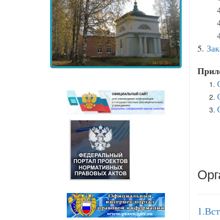
5.
За
Прил
Орг
1.Вс