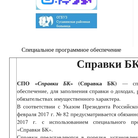
Специальное программное обеспечение
Справки Б
СПО «
» (Справка БК)
Справки БК
— спец
обеспечение, для заполнения справки о доходах, 
обязательствах имущественного характера.
В соответствии с Указом Президента Российск
февраля 2017 г. № 82 предусматривается обязанно
2017 г. с использованием специального про
«Справки БК».
Справки представляются в порядке, установле